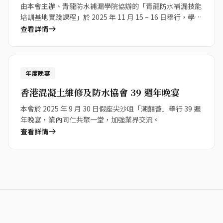
由本會主辦、青龍防水補漏學院協辦的「青龍防水補漏技能
培訓基地實踐課程」於 2025 年 11 月 15 – 16 日舉行，學員
滿載而歸。
查看詳情
30
年度晚宴
Sep 2025
香港混凝土維修及防水協會 39 週年晚宴
本會於 2025 年 9 月 30 日假座尖沙咀「潮囍薈」舉行 39 週
年晚宴，業內同仁共聚一堂，加強業界交流。
查看詳情