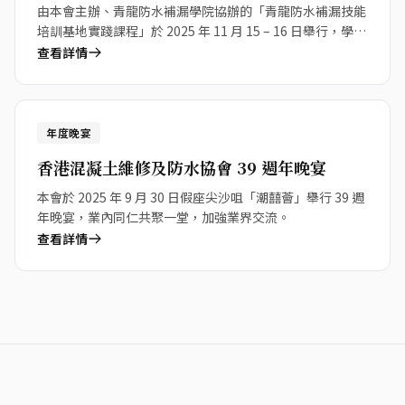
由本會主辦、青龍防水補漏學院協辦的「青龍防水補漏技能
培訓基地實踐課程」於 2025 年 11 月 15 – 16 日舉行，學員
滿載而歸。
查看詳情
30
年度晚宴
Sep 2025
香港混凝土維修及防水協會 39 週年晚宴
本會於 2025 年 9 月 30 日假座尖沙咀「潮囍薈」舉行 39 週
年晚宴，業內同仁共聚一堂，加強業界交流。
查看詳情